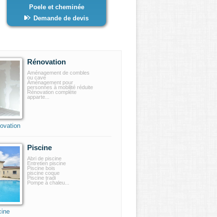
Poele et cheminée
Demande de devis
Rénovation
Aménagement de combles
ou cave
Aménagement pour
personnes à mobilité réduite
Rénovation complète
apparte...
ovation
Piscine
Abri de piscine
Entretien piscine
Piscine bois
piscine coque
Piscine tradi
Pompe à chaleu...
cine