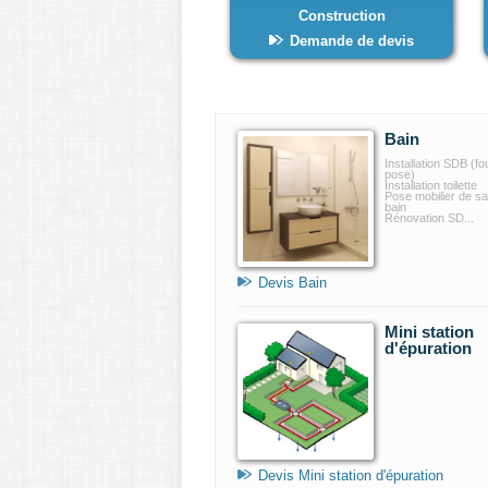
Construction
Demande de devis
Bain
Installation SDB (fo
pose)
Installation toilette
Pose mobilier de sa
bain
Rénovation SD...
Devis Bain
Mini station
d'épuration
Devis Mini station d'épuration