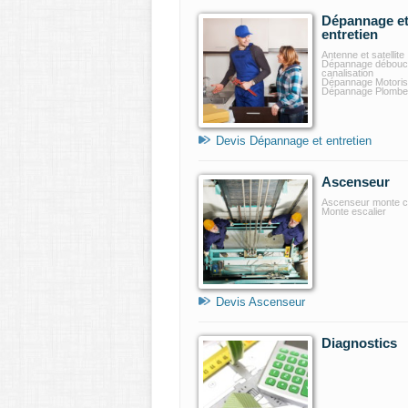
Dépannage e
entretien
Antenne et satellite
Dépannage débou
canalisation
Dépannage Motoris
Dépannage Plomberi
Devis Dépannage et entretien
Ascenseur
Ascenseur monte 
Monte escalier
Devis Ascenseur
Diagnostics