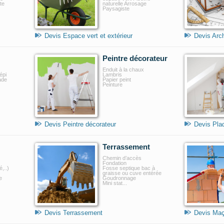
te
naturelle Arrosage
Paysagiste
Devis Espace vert et extérieur
Devis Arch
Peintre décorateur
Enduit à la chaux
épi
Lambris
ade
Papier peint
Peinture
Devis Peintre décorateur
Devis Plaq
Terrassement
Chemin d’accès
Fondation
,..)
Fosse septique bac à
graisse ou cuve entérée
e
Goudronnage
Mini stat...
Devis Terrassement
Devis Maç