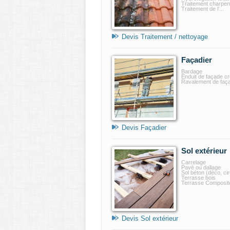
Traitement charpen
Traitement de l’...
Devis Traitement / nettoyage
Façadier
Bardage
Enduit de façade cr
Ravalement de faç
Devis Façadier
Sol extérieur
Carrelage
Pavé ou dallage
Sol béton (déco, ciré
Terrasse bois
Terrasse Composit
Devis Sol extérieur