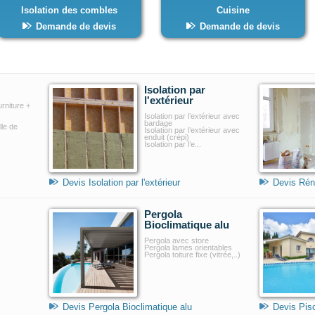
Isolation des combles
Cuisine
Demande de devis
Demande de devis
Isolation par
l'extérieur
urniture +
Isolation par l’extérieur avec
bardage
lle de
Isolation par l’extérieur avec
enduit (crépi)
Isolation par l’e...
Devis Isolation par l'extérieur
Devis Rén
Pergola
Bioclimatique alu
Pergola avec store
Pergola lames orientables
Pergola toiture fixe (vitrée,..)
Devis Pergola Bioclimatique alu
Devis Pis