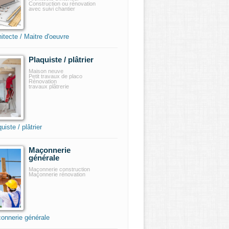
Construction ou rénovation
avec suivi chantier
itecte / Maitre d'oeuvre
Plaquiste / plâtrier
Maison neuve
Petit travaux de placo
Rénovation
travaux plâtrerie
uiste / plâtrier
Maçonnerie
générale
Maçonnerie construction
Maçonnerie rénovation
onnerie générale