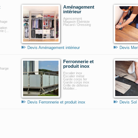
t
Aménagement
intérieur
Agencement
chage
Magasin Ébéniste
Placard / Dressing
ation
e (...
Devis Aménagement intérieur
Devis Men
Ferronnerie et
produit inox
charge
Escalier inox
Escalier métal
Garde corps fer
Garde corps inox
Grille de défense
Mobilier...
Devis Ferronnerie et produit inox
Devis Sol 