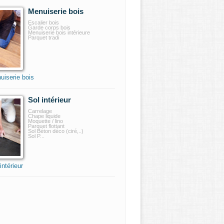
Menuiserie bois
Escalier bois
Garde corps bois
Menuiserie bois intérieure
Parquet tradi
uiserie bois
Sol intérieur
Carrelage
Chape liquide
Moquette / lino
Parquet flottant
Sol Béton déco (ciré,..)
Sol P...
intérieur