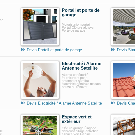
Portail et porte de
garage
sse
Motoristation portail
Portail Clôture alu pvc
Porte de garage
Devis Portail et porte de garage
Devis Stor
Electricité / Alarme
Antenne Satellite
Alarme et sécurité:
fourniture et pose
antenne et satellite
électricité générale maison
neuve ou rénovat...
Devis Electricité / Alarme Antenne Satellite
Devis Char
Espace vert et
extérieur
Clôture grillage Élagage
de
débroussaillage entretien
re
espace vert Piscine