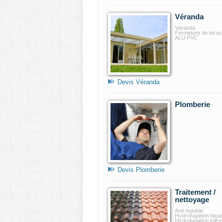
Véranda
Véranda
Fermeture de tera
ALU PVC
Devis Véranda
Plomberie
Devis Plomberie
Traitement /
nettoyage
Anti nuisible
Hydrofugation faça
Hydrofugation toitu