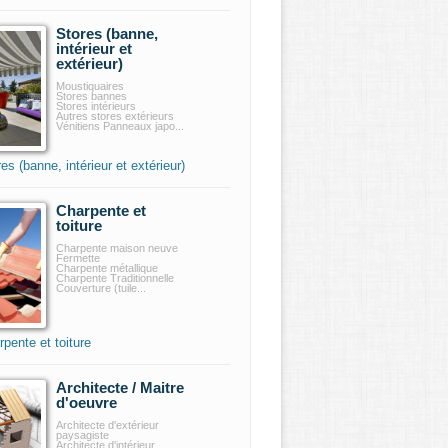
Stores (banne,
intérieur et
extérieur)
Moustiquaires
Stores bannes
Stores intérieurs
Autres stores extérieurs
Vénitiens Panneaux japo...
es (banne, intérieur et extérieur)
Charpente et
toiture
Charpente maison neuve
Fermette
Charpente métallique
Charpente Traditionnelle
Couverture (tuile...
pente et toiture
Architecte / Maitre
d'oeuvre
Architecte d'extérieur
paysagiste
Architecte d'intérieur