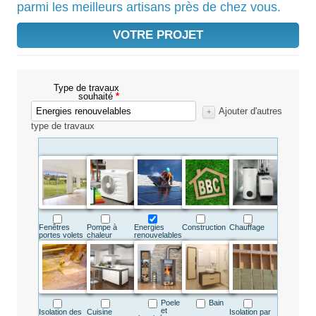
parmi les meilleurs artisans près de chez vous.
VOTRE PROJET
Type de travaux
souhaité
Ajouter d'autres
type de travaux
Fenêtres
Pompe à
Energies
Construction
Chauffage
portes volets
chaleur
renouvelables
Poele
Bain
et
Isolation des
Cuisine
Isolation par