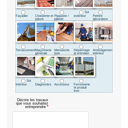
Sol
Façadier
Charpente et
Plaquiste /
extérieur
Peintre
toiture
plâtrier
décorateur
Terrassement
Maçonnerie
Menuiserie
Dépannage
Aménagement
générale
bois
et entretien
intérieur
Sol
intérieur
Diagnostics
Ascenseur
Ferronnerie
et produit
inox
Décrire les travaux
que vous souhaitez
entreprendre