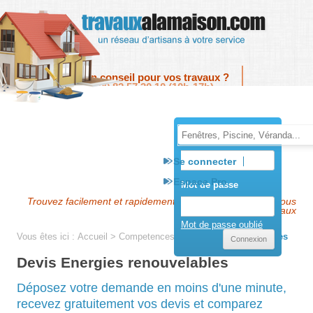
Skip to content
Menu
Un conseil pour vos travaux ?
09 82 57 30 10 (10h-17h)
contact@travauxalamaison.com
E-mail
Se connecter
Espace Pro
Mot de passe
Trouvez facilement et rapidement l'artisan près de chez vous
pour vos travaux
Mot de passe oublié
Vous êtes ici :
Accueil
>
Competences
>
Energies renouvelables
Devis Energies renouvelables
Déposez votre demande en moins d'une minute,
recevez gratuitement vos devis et comparez