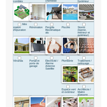
cheminée
combles
l'extérieur
Mini
station
Rénovation
Pergola
Piscine
Stores
d'épuration
Bioclimatique
(banne,
alu
intérieur et
extérieur)
Véranda
Portail et
Electricité /
Plomberie
Traitement /
porte de
Alarme
nettoyage
garage
Antenne
Satellite
Espace vert
Architecte /
et extérieur
Maitre
d'oeuvre