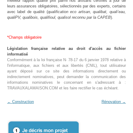
meilleur rapport qualité prix parmi nos artisans certifiés à jour de
leurs assurances obligatoires, sélectionnés par des experts, certains
avec label de qualité (
qualification eco artisan, qualibat, quali’eau,
qualiPV, qualibois, qualifioul, qualisol reconnu par la CAPEB
).
*Champs obligatoire
Législation française relative au droit d'accès au fichier
informatisé
Conformément à la loi française N· 78-17 du 6 janvier 1978 relative à
l'informatique, aux fichiers et aux libertés (CNIL), tout utilisateur
ayant déposé sur ce site des informations directement ou
indirectement nominatives, peut demander la communication des
informations nominatives le concernant en s'adressant à :
TRAVAUXALAMAISON.COM et les faire rectifier le cas échéant.
Post navigation
←
Construction
Rénovation
→