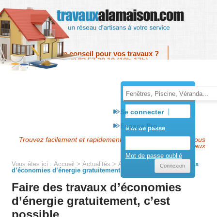
Skip to content
Menu
Un conseil pour vos travaux ?
09 82 57 30 10 (10h-17h)
contact@travauxalamaison.com
E-mail
Se connecter
Espace Pro
Mot de passe
Trouvez facilement et rapidement l'artisan près de chez vous
pour vos travaux
Mot de passe oublié
Vous êtes ici :
Accueil
>
Actualités
>
Articles
>
Faire des travaux
d’économies d’énergie gratuitement, c’est possible
Faire des travaux d’économies
d’énergie gratuitement, c’est
possible